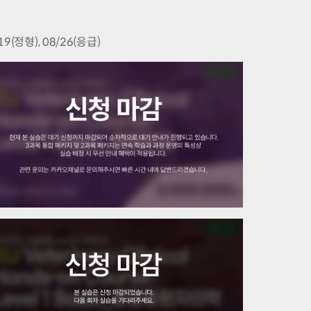
(정형), 08/26(응급)