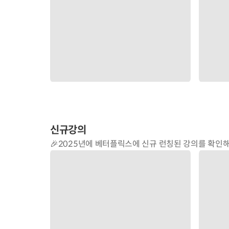
신규강의
🎉2025년에 베터플릭스에 신규 런칭된 강의를 확인
5만원 이하 강의
😆 5만원 이하 강의들만 쏙!쏙! 골라서 모아놨습니다